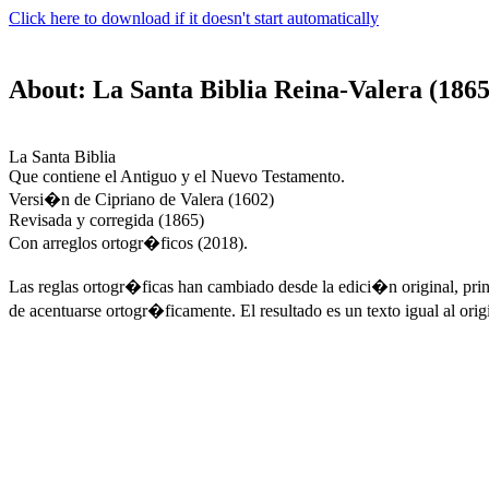
Click here to download if it doesn't start automatically
About: La Santa Biblia Reina-Valera (1865
La Santa Biblia
Que contiene el Antiguo y el Nuevo Testamento.
Versi�n de Cipriano de Valera (1602)
Revisada y corregida (1865)
Con arreglos ortogr�ficos (2018).
Las reglas ortogr�ficas han cambiado desde la edici�n original, prin
de acentuarse ortogr�ficamente. El resultado es un texto igual al ori