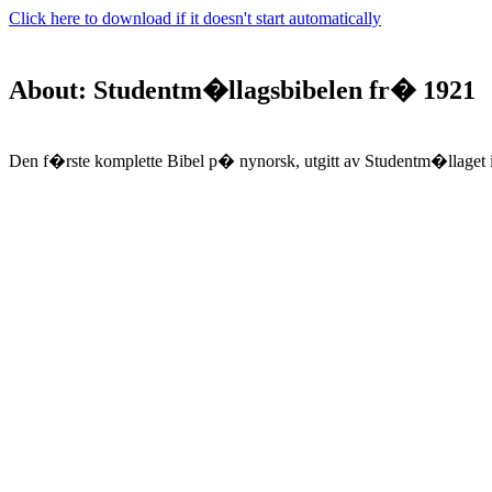
Click here to download if it doesn't start automatically
About: Studentm�llagsbibelen fr� 1921
Den f�rste komplette Bibel p� nynorsk, utgitt av Studentm�llaget i