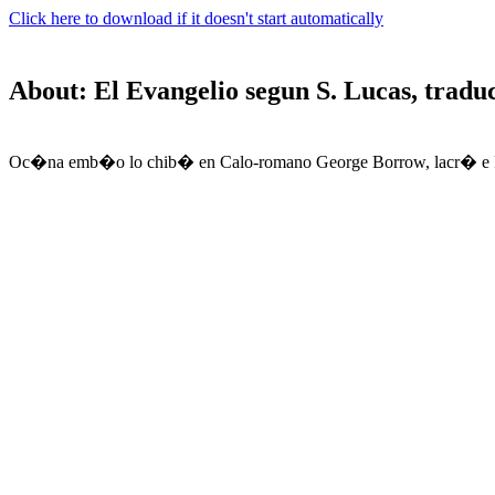
Click here to download if it doesn't start automatically
About: El Evangelio segun S. Lucas, trad
Oc�na emb�o lo chib� en Calo-romano George Borrow, lacr� e Plas