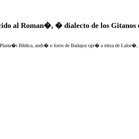
ucido al Roman�, � dialecto de los Gitano
ta�i Biblica, andr� o foros de Badajoz opr� a mixa de Lalor�, ch