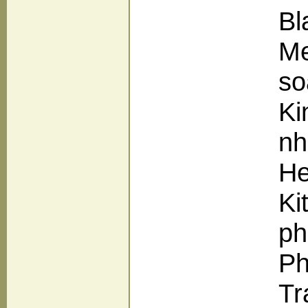
Bl
Me
so
Ki
nh
He
Ki
ph
Ph
Tr