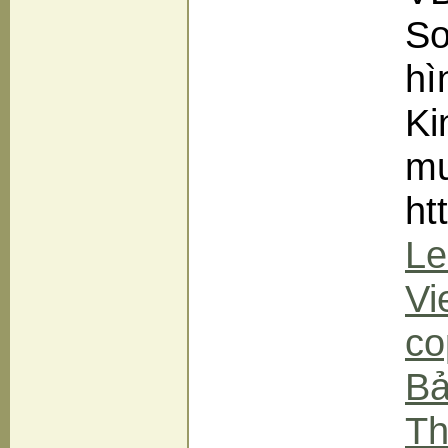
So
hì
Ki
mu
ht
Le
Vi
co
Bả
Th