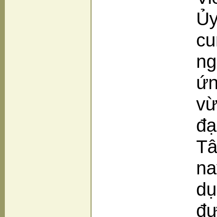
Ủy
cu
ng
ứn
vừ
đạ
Tâ
na
dụ
đư