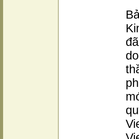
Bả
Ki
đã
do
th
ph
mớ
qu
Vi
Vi