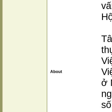
vấ
Hộ
Tâ
th
Vi
Vi
About
ở 
ng
số