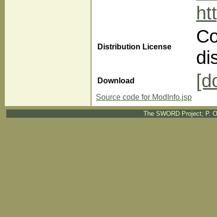
ht
Co
Distribution License
di
[d
Download
Source code for ModInfo.jsp
The SWORD Project; P. O