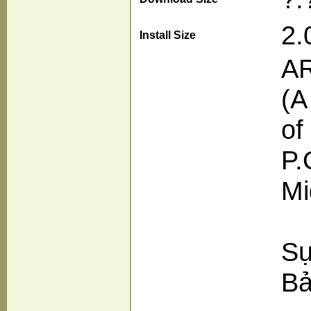
2.
Install Size
A
(A
of
P.
Mi
Sự
Bả