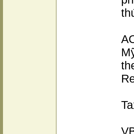
th
AO
Mỹ
th
Re
Ta
VB