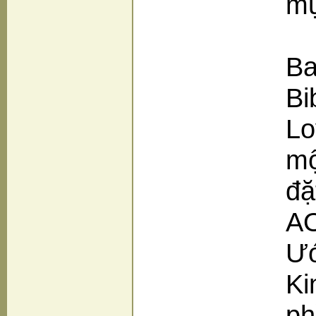
mụ
Ba
Bi
Lo
mộ
đặ
AO
Ướ
Ki
ph