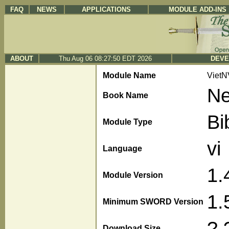
FAQ
NEWS
APPLICATIONS
MODULE ADD-INS
ABOUT
Thu Aug 06 08:27:50 EDT 2026
DEVE
Module Name
Viet
Ne
Book Name
Bi
Module Type
vi
Language
1.
Module Version
1.
Minimum SWORD Version
?.
Download Size