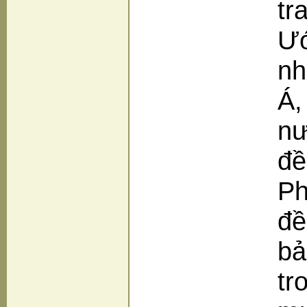
tr
Ướ
nh
Á,
nư
đề
Ph
đề
bả
tr