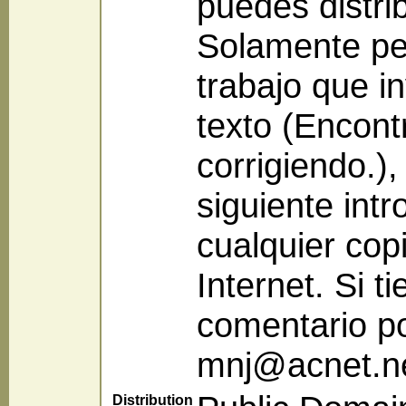
puedes distri
Solamente pe
trabajo que i
texto (Encon
corrigiendo.),
siguiente intr
cualquier cop
Internet. Si t
comentario po
mnj@acnet.ne
Distribution