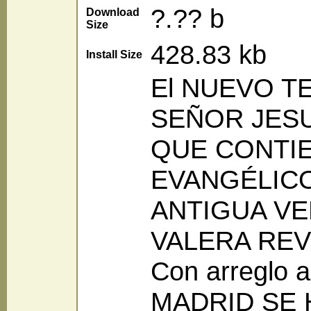
?.?? b
Download
Size
428.83 kb
Install Size
El NUEVO 
SEÑOR JES
QUE CONTI
EVANGÉLIC
ANTIGUA VE
VALERA REV
Con arreglo al
MADRID SE 