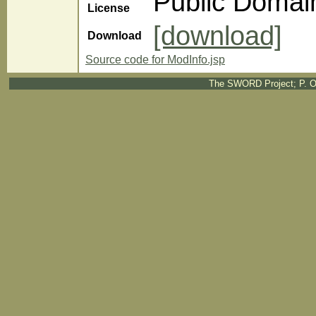
Public Domai
License
[download]
Download
Source code for ModInfo.jsp
The SWORD Project; P. O