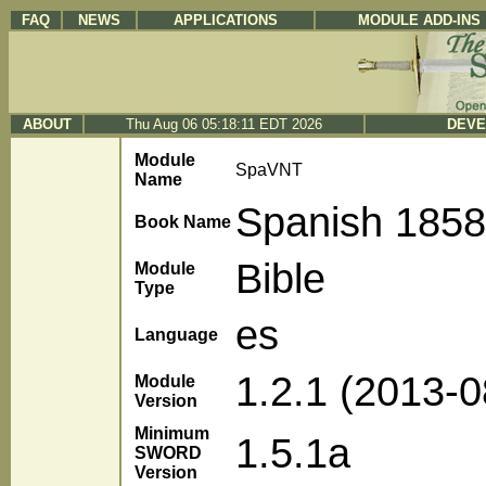
FAQ
NEWS
APPLICATIONS
MODULE ADD-INS
ABOUT
Thu Aug 06 05:18:11 EDT 2026
DEVE
Module
SpaVNT
Name
Spanish 1858
Book Name
Bible
Module
Type
es
Language
1.2.1 (2013-0
Module
Version
Minimum
1.5.1a
SWORD
Version