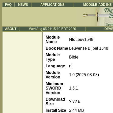
FAQ
NEWS
APPLICATIONS
MODULE ADD-INS
ABOUT
Wed Aug 05 21:15:10 EDT 2026
DEVE
Module
NldLeuv1548
Name
Book Name
Leuvense Bijbel 1548
Module
Bible
Type
Language
nl
Module
1.0 (2025-08-08)
Version
Minimum
SWORD
1.6.1
Version
Download
?.?? b
Size
Install Size
2.44 MB