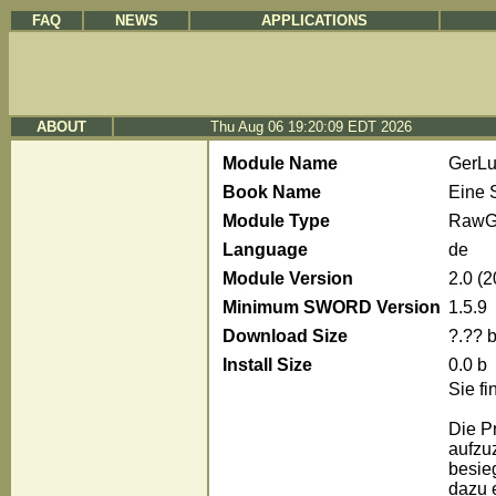
FAQ
NEWS
APPLICATIONS
ABOUT
Thu Aug 06 19:20:09 EDT 2026
Module Name
GerLu
Book Name
Eine 
Module Type
RawG
Language
de
Module Version
2.0 (
Minimum SWORD Version
1.5.9
Download Size
?.?? 
Install Size
0.0 b
Sie fi
Die P
aufzu
besie
dazu 