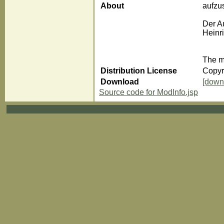
About
aufzu
Der A
Heinr
The m
Distribution License
Copyri
Download
[down
Source code for ModInfo.jsp