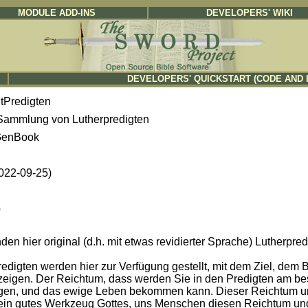
MODULE ADD-INS
DEVELOPERS' WIKI
DEVELOPERS' QUICKSTART (CODE AND 
tPredigten
Sammlung von Lutherpredigten
enBook
2022-09-25)
b
nden hier original (d.h. mit etwas revidierter Sprache) Lutherpr
redigten werden hier zur Verfügung gestellt, mit dem Ziel, dem
zeigen. Der Reichtum, dass werden Sie in den Predigten am bes
gen, und das ewige Leben bekommen kann. Dieser Reichtum und 
ein gutes Werkzeug Gottes, uns Menschen diesen Reichtum und