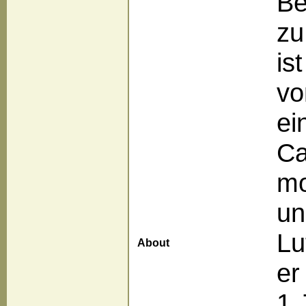
Be
zu
is
vo
ei
Ca
mo
un
Lu
About
er
1.