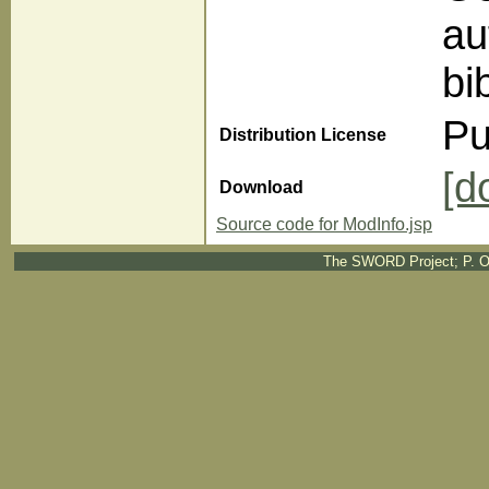
au
bi
Pu
Distribution License
[d
Download
Source code for ModInfo.jsp
The SWORD Project; P. O