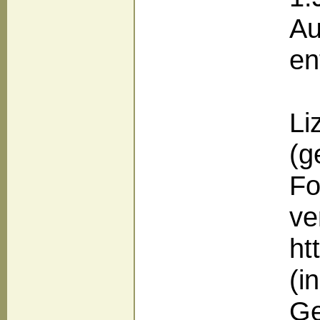
Au
en
Li
(g
Fo
ve
ht
(i
Ge