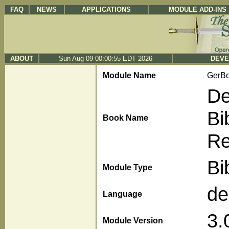
FAQ
NEWS
APPLICATIONS
MODULE ADD-INS
ABOUT
Sun Aug 09 00:00:55 EDT 2026
DEVE
Module Name
GerBo
Deut
Bi
Book Name
Re
Bi
Module Type
de
Language
3.
Module Version